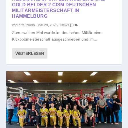
GOLD BEI DER 2.CISM DEUTSCHEN
MILITÄRMEISTERSCHAFT IN
HAMMELBURG
von
ptrautwein
|
Mai 29, 2025
|
News
|
0
Zum zweiten Mal wurde im deutschen Militär eine
Kickboxmeisterschaft ausgeschrieben und im...
WEITERLESEN