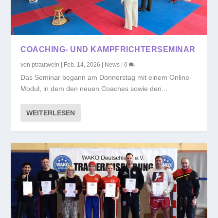
COACHING- UND KAMPFRICHTERSEMINAR
von
ptrautwein
|
Feb. 14, 2026
|
News
|
0
Das Seminar begann am Donnerstag mit einem Online-
Modul, in dem den neuen Coaches sowie den...
WEITERLESEN