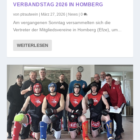
VERBANDSTAG 2026 IN HOMBERG
von
ptrautwein
|
März 27, 2026
|
News
|
0
Am vergangenen Sonntag versammelten sich die
Vertreter der Mitgliedsvereine in Homberg (Efze), um...
WEITERLESEN