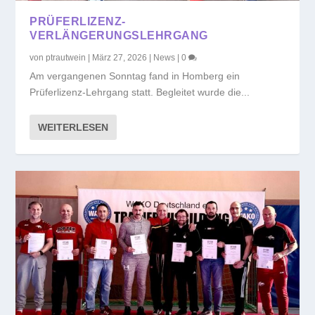
PRÜFERLIZENZ-
VERLÄNGERUNGSLEHRGANG
von
ptrautwein
|
März 27, 2026
|
News
|
0
Am vergangenen Sonntag fand in Homberg ein
Prüferlizenz-Lehrgang statt. Begleitet wurde die...
WEITERLESEN