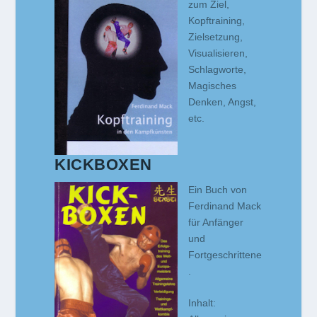
zum Ziel,
Kopftraining,
Zielsetzung,
Visualisieren,
Schlagworte,
Magisches
Denken, Angst,
etc.
KICKBOXEN
Ein Buch von
Ferdinand Mack
für Anfänger
und
Fortgeschrittene
.
Inhalt: