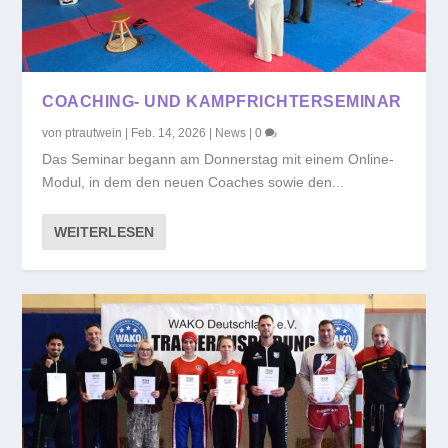
COACHING- UND KAMPFRICHTERSEMINAR
von
ptrautwein
|
Feb. 14, 2026
|
News
|
0
Das Seminar begann am Donnerstag mit einem Online-
Modul, in dem den neuen Coaches sowie den...
WEITERLESEN