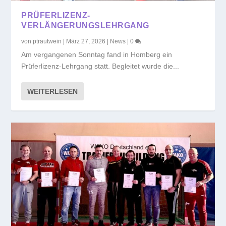
PRÜFERLIZENZ-
VERLÄNGERUNGSLEHRGANG
von
ptrautwein
|
März 27, 2026
|
News
|
0
Am vergangenen Sonntag fand in Homberg ein
Prüferlizenz-Lehrgang statt. Begleitet wurde die...
WEITERLESEN