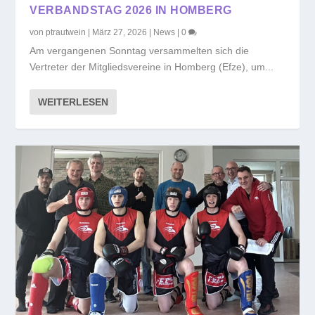
VERBANDSTAG 2026 IN HOMBERG
von
ptrautwein
|
März 27, 2026
|
News
|
0
Am vergangenen Sonntag versammelten sich die
Vertreter der Mitgliedsvereine in Homberg (Efze), um...
WEITERLESEN