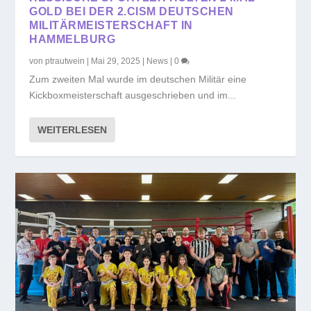
GOLD BEI DER 2.CISM DEUTSCHEN
MILITÄRMEISTERSCHAFT IN
HAMMELBURG
von
ptrautwein
|
Mai 29, 2025
|
News
|
0
Zum zweiten Mal wurde im deutschen Militär eine
Kickboxmeisterschaft ausgeschrieben und im...
WEITERLESEN