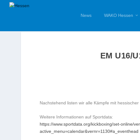
News
WAKO Hessen
EM U16/
Nachstehend listen wir alle Kämpfe mit hessischer 
Weitere Informationen auf Sportdata:
https://www.sportdata.org/kickboxing/set-online/v
active_menu=calendar&vernr=1130#a_eventhead