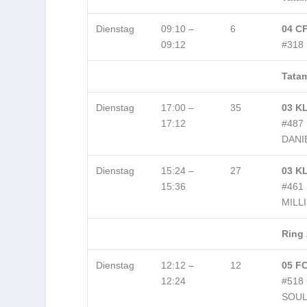
Dienstag
09:10 –
6
04 CF
09:12
#318
Tatam
Dienstag
17:00 –
35
03 KL
17:12
#487
DANI
Dienstag
15:24 –
27
03 KL
15:36
#461
MILL
Ring 
Dienstag
12:12 –
12
05 FC
12:24
#518
SOUL