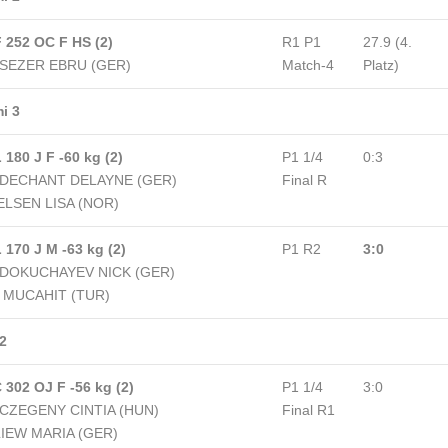
 252 OC F HS (2)
R1 P1
27.9 (4.
 SEZER EBRU (GER)
Match-4
Platz)
i 3
 180 J F -60 kg (2)
P1 1/4
0:3
 DECHANT DELAYNE (GER)
Final R
ELSEN LISA (NOR)
 170 J M -63 kg (2)
P1 R2
3:0
 DOKUCHAYEV NICK (GER)
I MUCAHIT (TUR)
2
 302 OJ F -56 kg (2)
P1 1/4
3:0
 CZEGENY CINTIA (HUN)
Final R1
IEW MARIA (GER)