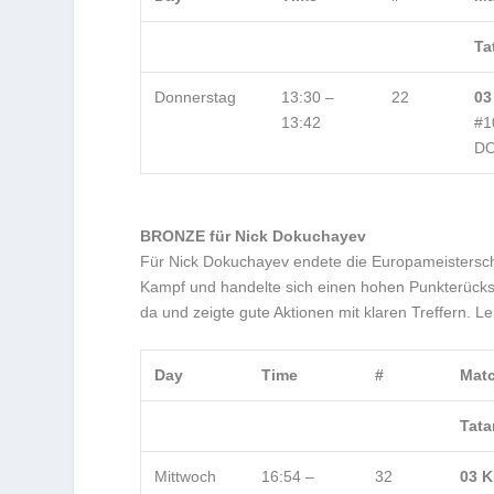
Ta
Donnerstag
13:30 –
22
03
13:42
#1
DO
BRONZE für Nick Dokuchayev
Für Nick Dokuchayev endete die Europameisterscha
Kampf und handelte sich einen hohen Punkterückstan
da und zeigte gute Aktionen mit klaren Treffern. 
Day
Time
#
Mat
Tata
Mittwoch
16:54 –
32
03 K