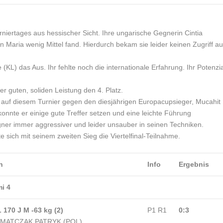
niertages aus hessischer Sicht. Ihre ungarische Gegnerin Cintia
Maria wenig Mittel fand. Hierdurch bekam sie leider keinen Zugriff au
(KL) das Aus. Ihr fehlte noch die internationale Erfahrung. Ihr Potenzia
er guten, soliden Leistung den 4. Platz.
 auf diesem Turnier gegen den diesjährigen Europacupsieger, Mucahit
konnte er einige gute Treffer setzen und eine leichte Führung
er immer aggressiver und leider unsauber in seinen Techniken.
te sich mit seinem zweiten Sieg die Viertelfinal-Teilnahme.
h
Info
Ergebnis
i 4
 170 J M -63 kg (2)
P1 R1
0:3
 MATCZAK PATRYK (POL)