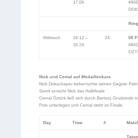
17:06
#80
DOK
Ring
Mittwoch
16:12 –
24
05 F
16:24
#84
OZT
Nick und Cemal auf Medaillenkurs
Nick Dokuchayev beherrschte seinen Gegner Patri
Somit erreicht Nick das Halbfinale.
Cemal Öztürk ließ sich durch Bartosz Grudzinski 
Pole unterlegen und Cemal steht im Finale.
Day
Time
#
Matc
Tatam