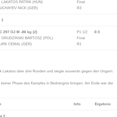
5 LAKATOS PATRIK (HUN)
Final
UCHAYEV NICK (GER)
R3
 1
C 297 OJ M -86 kg (2)
P1 1/2
0:3
2 GRUDZINSKI BARTOSZ (POL)
Final
URK CEMAL (GER)
R1
k Lakatos über drei Runden und siegte souverän gegen den Ungarn.
in keiner Phase des Kampfes in Bedrängnis bringen. Am Ende war der
h
Info
Ergebnis
i 2