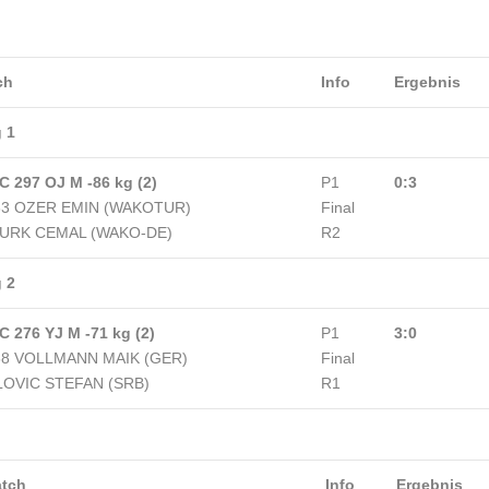
ch
Info
Ergebnis
 1
C 297 OJ M -86 kg (2)
P1
0:3
63 OZER EMIN (WAKOTUR)
Final
URK CEMAL (WAKO-DE)
R2
 2
C 276 YJ M -71 kg (2)
P1
3:0
38 VOLLMANN MAIK (GER)
Final
LOVIC STEFAN (SRB)
R1
tch
Info
Ergebnis