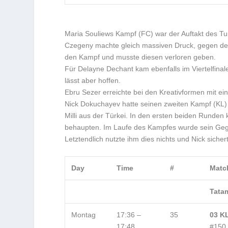
Maria Souliews Kampf (FC) war der Auftakt des Tur
Czegeny machte gleich massiven Druck, gegen den 
den Kampf und musste diesen verloren geben.
Für Delayne Dechant kam ebenfalls im Viertelfinale 
lässt aber hoffen.
Ebru Sezer erreichte bei den Kreativformen mit ein
Nick Dokuchayev hatte seinen zweiten Kampf (KL)
Milli aus der Türkei. In den ersten beiden Runden 
behaupten. Im Laufe des Kampfes wurde sein Gegn
Letztendlich nutzte ihm dies nichts und Nick sicher
Day
Time
#
Matc
Tatam
Montag
17:36 –
35
03 KL
17:48
#150