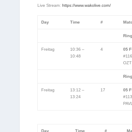
Live Stream:
https://www.wakolive.com/
Day
Time
#
Mat
Ring
Freitag
10:36 –
4
05 F
10:48
#11
OZT
Ring
Freitag
13:12 –
17
05 F
13:24
#11
PAV
Day
Time
#
Ma