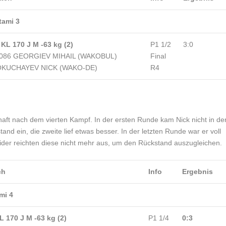
tami 3
 KL 170 J M -63 kg (2)
P1 1/2
3:0
086 GEORGIEV MIHAIL (WAKOBUL)
Final
KUCHAYEV NICK (WAKO-DE)
R4
ft nach dem vierten Kampf. In der ersten Runde kam Nick nicht in de
d ein, die zweite lief etwas besser. In der letzten Runde war er voll
Leider reichten diese nicht mehr aus, um den Rückstand auszugleichen.
ch
Info
Ergebnis
mi 4
L 170 J M -63 kg (2)
P1 1/4
0:3