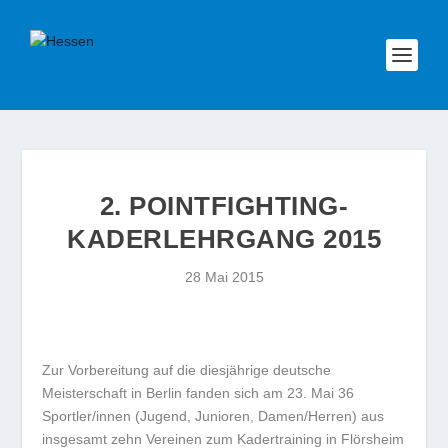
2. POINTFIGHTING-
KADERLEHRGANG 2015
28 Mai 2015
Zur Vorbereitung auf die diesjährige deutsche
Meisterschaft in Berlin fanden sich am 23. Mai 36
Sportler/innen (Jugend, Junioren, Damen/Herren) aus
insgesamt zehn Vereinen zum Kadertraining in Flörsheim