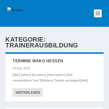
KATEGORIE:
TRAINERAUSBILDUNG
TERMINE WAKO HESSEN
25 Aug. 2025
[title] [when] [location] [description] [link
newwindow=“yes“]Weitere Details anzeigen[/link]
WEITERLESEN