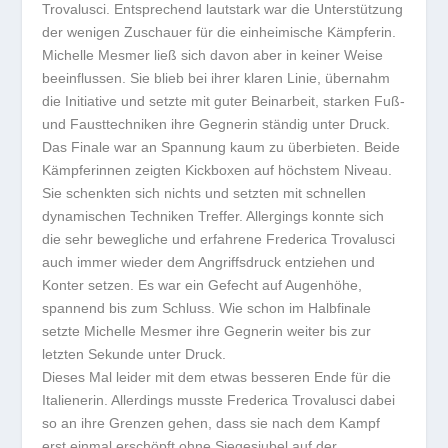
Trovalusci. Entsprechend lautstark war die Unterstützung
der wenigen Zuschauer für die einheimische Kämpferin.
Michelle Mesmer ließ sich davon aber in keiner Weise
beeinflussen. Sie blieb bei ihrer klaren Linie, übernahm
die Initiative und setzte mit guter Beinarbeit, starken Fuß-
und Fausttechniken ihre Gegnerin ständig unter Druck.
Das Finale war an Spannung kaum zu überbieten. Beide
Kämpferinnen zeigten Kickboxen auf höchstem Niveau.
Sie schenkten sich nichts und setzten mit schnellen
dynamischen Techniken Treffer. Allergings konnte sich
die sehr bewegliche und erfahrene Frederica Trovalusci
auch immer wieder dem Angriffsdruck entziehen und
Konter setzen. Es war ein Gefecht auf Augenhöhe,
spannend bis zum Schluss. Wie schon im Halbfinale
setzte Michelle Mesmer ihre Gegnerin weiter bis zur
letzten Sekunde unter Druck.
Dieses Mal leider mit dem etwas besseren Ende für die
Italienerin. Allerdings musste Frederica Trovalusci dabei
so an ihre Grenzen gehen, dass sie nach dem Kampf
erst einmal erschöpft ohne Siegesjubel auf der