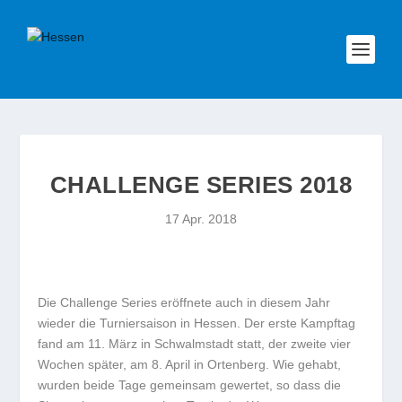
CHALLENGE SERIES 2018
17 Apr. 2018
Die Challenge Series eröffnete auch in diesem Jahr
wieder die Turniersaison in Hessen. Der erste Kampftag
fand am 11. März in Schwalmstadt statt, der zweite vier
Wochen später, am 8. April in Ortenberg. Wie gehabt,
wurden beide Tage gemeinsam gewertet, so dass die