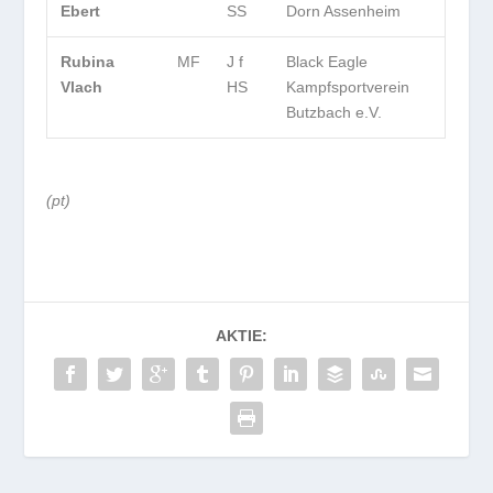
Ebert
SS
Dorn Assenheim
Rubina
MF
J f
Black Eagle
Vlach
HS
Kampfsportverein
Butzbach e.V.
(pt)
AKTIE: