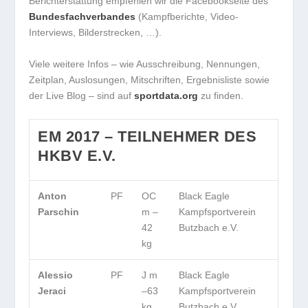
Berichterstattung empfehlen wir die Facebookseite des
Bundesfachverbandes
(Kampfberichte, Video-
Interviews, Bilderstrecken, …).
Viele weitere Infos – wie Ausschreibung, Nennungen,
Zeitplan, Auslosungen, Mitschriften, Ergebnisliste sowie
der Live Blog – sind auf
sportdata.org
zu finden.
EM 2017 – TEILNEHMER DES
HKBV E.V.
Anton
PF
OC
Black Eagle
Parschin
m –
Kampfsportverein
42
Butzbach e.V.
kg
Alessio
PF
J m
Black Eagle
Jeraci
–63
Kampfsportverein
kg
Butzbach e.V.