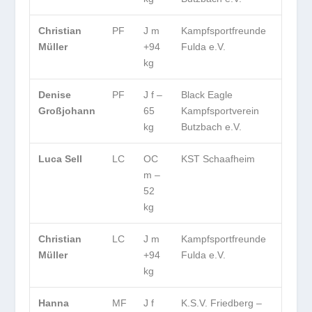
Christian
PF
J m
Kampfsportfreunde
Müller
+94
Fulda e.V.
kg
Denise
PF
J f –
Black Eagle
Großjohann
65
Kampfsportverein
kg
Butzbach e.V.
Luca Sell
LC
OC
KST Schaafheim
m –
52
kg
Christian
LC
J m
Kampfsportfreunde
Müller
+94
Fulda e.V.
kg
Hanna
MF
J f
K.S.V. Friedberg –