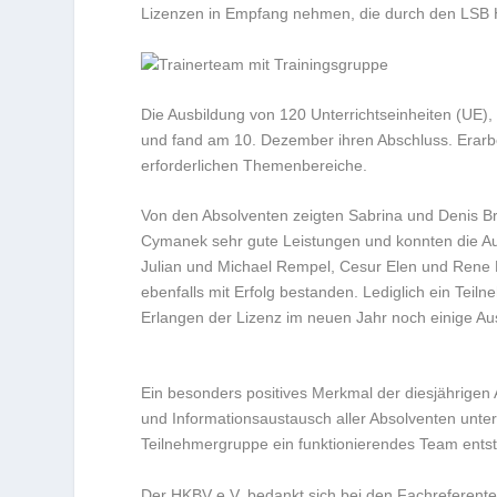
Lizenzen in Empfang nehmen, die durch den LSB H
Die Ausbildung von 120 Unterrichtseinheiten (UE),
und fand am 10. Dezember ihren Abschluss. Erarbei
erforderlichen Themenbereiche.
Von den Absolventen zeigten Sabrina und Denis Br
Cymanek sehr gute Leistungen und konnten die Au
Julian und Michael Rempel, Cesur Elen und Rene D
ebenfalls mit Erfolg bestanden. Lediglich ein Tei
Erlangen der Lizenz im neuen Jahr noch einige A
Ein besonders positives Merkmal der diesjährigen
und Informationsaustausch aller Absolventen unte
Teilnehmergruppe ein funktionierendes Team ents
Der HKBV e.V. bedankt sich bei den Fachreferente