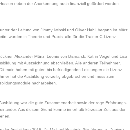
essen neben der Anerkennung auch finanziell gefördert werden.
 unter der Leitung von Jimmy Iwinski und Oliver Hahl, begann im März
tet wurden in Theorie und Praxis alle für die Trainer C-Lizenz
ückner, Alexander Münz, Leonie von Bismarck, Katrin Veigel und Lisa
sbildung mit Auszeichnung abschließen. Alle anderen Teilnehmer,
ittmair, haben mit guten bis befriedigenden Leistungen die Lizenz
lnehmer hat die Ausbildung vorzeitig abgebrochen und muss zum
usbildungsmodule nacharbeiten.
 Ausbildung war die gute Zusammenarbeit sowie der rege Erfahrungs-
reinander. Aus diesem Grund konnte innerhalb kürzester Zeit aus der
tehen.
n der Ausbildung 2016, Dr. Michael Reinbold (Ernährung u. Doping)