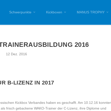
Schwerpunkte
Kickboxen
MANUS TROPHY
TRAINERAUSBILDUNG 2016
12 Dez. 2016
 B-LIZENZ IN 2017
essischen Kickbox Verbandes haben es geschafft. Am 10.12.16 konnte
 als frisch gebackene WAKO-Trainer der C-Lizenz, ihre Diplome und