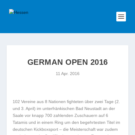
GERMAN OPEN 2016
11 Apr. 2016
102 Vereine aus 8 Nationen fighteten über zwei Tage (2.
und 3. April) im unterfränkischen Bad Neustadt an der
Saale vor knapp 700 zahlenden Zuschauern auf 6
Tatamis und in einem Ring um den begehrtesten Titel im
deutschen Kickboxsport – die Meisterschaft war zudem