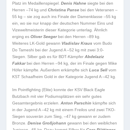
Platz im Medaillenspiegel.
Denis Hahne
siegte bei den
Herren –74 kg und
Christina Panse
bei den Veteranen –
55 kg – sie zog auch ins Finale der Damenklasse –55 kg
ein, wo sie nur knapp der deutschen Nummer Eins und
Vizeweltmeisterin dieser Kategorie unterlag. Ähnlich
erging es
Oliver Seeger
bei den Herren –89 kg.
Weiteres LK-Gold gewann
Vladislav Kraus
vom Budo
Do Tameshi bei der Jugend A –52 kg mit zwei 3:0-
Siegen. Silber gab es für BDT-Kämpfer
Abdelaziz
Fakkar
bei den Herren –94 kg, der im Finale gegen Mike
Höfer kämpfte. Außerdem erkämpfte sich
Luca Sell
vom
KST Schaafheim Gold in der Kategorie Jugend A –42 kg.
Im Pointfighting (Elite) konnte der KSV Black Eagle
Butzbach mit vier Podiumsplätzen ein sehr gutes
Gesamtergebnis erzielen.
Anton Parschin
kämpfte sich
in der Jugend A –42 kg mit einem Freilos und zwei TKO-
Siegen souverän zum Sieg, –47 kg gewann er zudem
Bronze.
Denise Großjohann
gewann bei den weiblichen
Junioren –65 kg. Dazu kommt Silber für
Cora Rüttinger