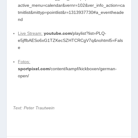
active_menu=calendar&vernr=102&ver_info_action=ca
tmitlist&mittyp=pointlist&r=1313937730#a_eventheade
nd
Live Stream:
youtube.com
/playlist?list=PLQ-
e5jffbAESo6xG1TZKecSZHTCRCgV7q&nohtml5=Fals
e
Fotos:
sportpixel.com
/content/kampf/kickboxen/german-
open/
Text: Peter Trautwein